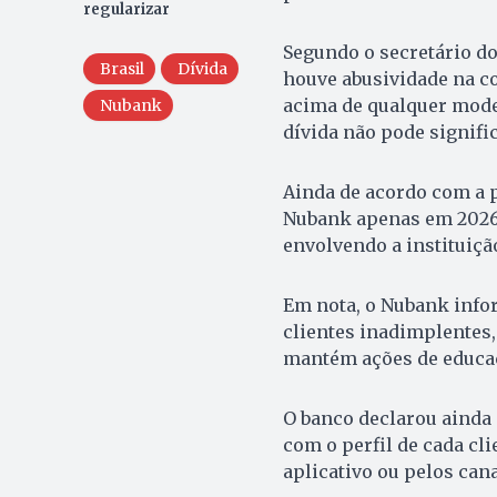
regularizar
Segundo o secretário do
Brasil
Dívida
houve abusividade na c
acima de qualquer model
Nubank
dívida não pode signifi
Ainda de acordo com a p
Nubank apenas em 2026.
envolvendo a instituiçã
Em nota, o Nubank info
clientes inadimplentes,
mantém ações de educaç
O banco declarou ainda
com o perfil de cada cl
aplicativo ou pelos can