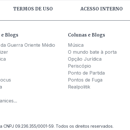
TERMOS DE USO
ACESSO INTERNO
 e Blogs
Colunas e Blogs
 da Guerra Oriente Médio
Música
izer
O mundo bate à porta
ica
Opção Jurídica
Periscópio
Ponto de Partida
Pocus
Pontos de Fuga
a
Realpolitik
nices...
a CNPJ 09.236.355/0001-59. Todos os direitos reservados.