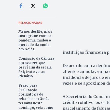
RELACIONADAS
Menos desfile, mais
Instagram: como a
pandemia mudou o
mercado da moda
em Goiás
instituição financeira 
Comissão da Câmara
aprova PEC que
De acordo com a denúnci
prevê fim da escala
cliente acumulava uma d
6x1; texto vai ao
Plenário
incidência de juros e e
vezes e se aproximou de
Prazo para
declaração
obrigatória de
A Secretaria do Consumi
rebanho em Goiás
crédito rotativo, os cri
termina neste
domingo; veja como
parcelamento de faturas