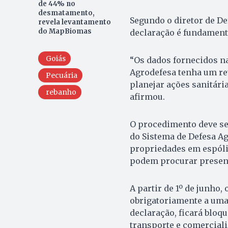
de 44% no
desmatamento,
Segundo o diretor de De
revela levantamento
do MapBiomas
declaração é fundamenta
Goiás
“Os dados fornecidos n
Agrodefesa tenha um ret
Pecuária
planejar ações sanitári
rebanho
afirmou.
O procedimento deve ser
do Sistema de Defesa Ag
propriedades em espóli
podem procurar presen
A partir de 1º de junho
obrigatoriamente a uma 
declaração, ficará blo
transporte e comerciali