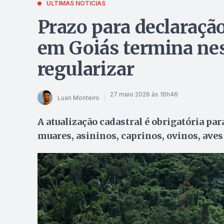
ÚLTIMAS NOTÍCIAS
Prazo para declaraçã
em Goiás termina ne
regularizar
27 maio 2026 às 16h46
Luan Monteiro
A atualização cadastral é obrigatória par
muares, asininos, caprinos, ovinos, aves