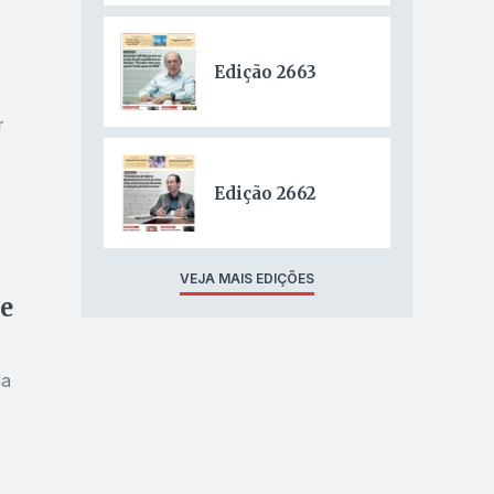
Edição 2663
r
Edição 2662
VEJA MAIS EDIÇÕES
e
da