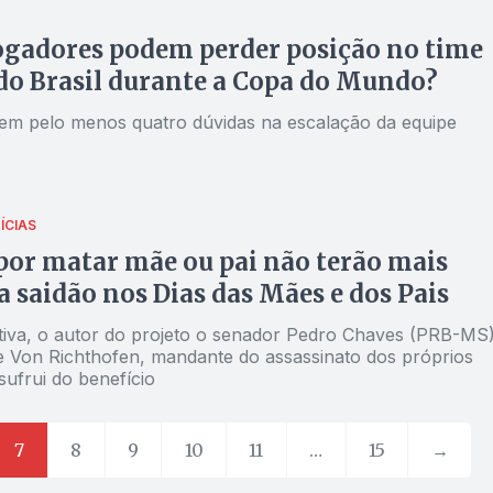
ogadores podem perder posição no time
 do Brasil durante a Copa do Mundo?
 tem pelo menos quatro dúvidas na escalação da equipe
ÍCIAS
por matar mãe ou pai não terão mais
 a saidão nos Dias das Mães e dos Pais
cativa, o autor do projeto o senador Pedro Chaves (PRB-MS
e Von Richthofen, mandante do assassinato dos próprios
sufrui do benefício
7
8
9
10
11
…
15
→