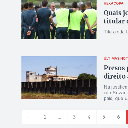
HEXACOPA
Quais j
titular
Tite ainda
ÚLTIMAS NOT
Presos 
direito
Na justifi
cita Suzan
pais, que u
←
1
…
3
4
5
6