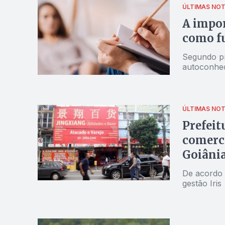
ÚLTIMAS NOT
A impor
como fu
Segundo pr
autoconhe
ÚLTIMAS NOT
Prefeit
comerci
Goiâni
De acordo
gestão Iris