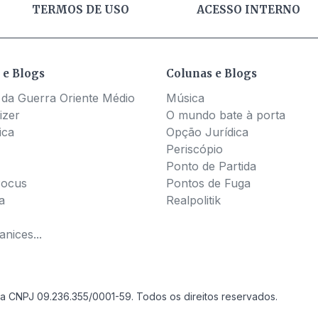
TERMOS DE USO
ACESSO INTERNO
 e Blogs
Colunas e Blogs
 da Guerra Oriente Médio
Música
izer
O mundo bate à porta
ica
Opção Jurídica
Periscópio
Ponto de Partida
Pocus
Pontos de Fuga
a
Realpolitik
nices...
a CNPJ 09.236.355/0001-59. Todos os direitos reservados.