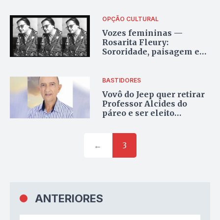
OPÇÃO CULTURAL
Vozes femininas —
Rosarita Fleury:
Sororidade, paisagem e
pertencimento
BASTIDORES
Vovô do Jeep quer retirar
Professor Alcides do
páreo e ser eleito
deputado federal pelo
PSDB
←
3
ANTERIORES