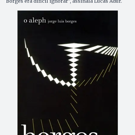
Borges era difícil ignorar”, assinala Lucas Adur.