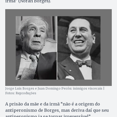
irmã” (Norah Borges).
Jorge Luis Borges e Juan Domingo Perón: inimigos viscerais |
Fotos: Reproduções
A prisão da mãe e da irmã “não é a origem do
antiperonismo de Borges, mas deriva daí que seu
antiperonismo ia se tornar irreversível”.