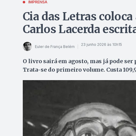
IMPRENSA
Cia das Letras coloca
Carlos Lacerda escri
23 junho 2026 às 10h15
Euler de França Belém
O livro sairá em agosto, mas já pode ser p
Trata-se do primeiro volume. Custa 109,