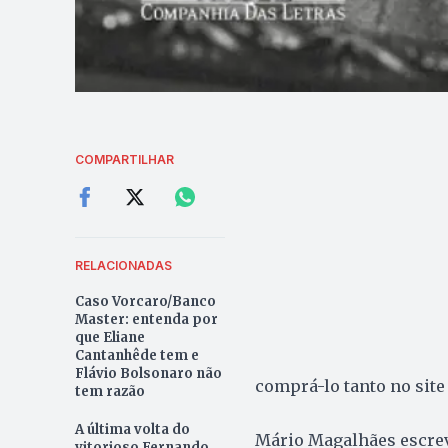
COMPARTILHAR
RELACIONADAS
Caso Vorcaro/Banco
Master: entenda por
que Eliane
Cantanhêde tem e
Flávio Bolsonaro não
comprá-lo tanto no site 
tem razão
A última volta do
Mário Magalhães escreve
vitorioso Fernando