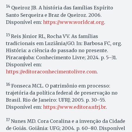
14
Queiroz JB. A história das famílias Espírito
Santo Serqueira e Braz de Queiroz. 2006.
Disponível em:
https://www.worldcat.org
.
15
Reis Júnior RL, Rocha VV. As famílias
tradicionais em Luziânia/GO. In: Barbosa FC, org.
História: a ciência do passado no presente.
Piracanjuba: Conhecimento Livre; 2024. p. 5–31.
Disponível em:
https://editoraconhecimentolivre.com
.
16
Fonseca MCL. O patrimônio em processo:
trajetória da política federal de preservação no
Brasil. Rio de Janeiro: UFRJ; 2005. p. 30–55.
Disponível em:
https://www.editora.ufrj.br
.
17
Nunes MD. Cora Coralina e a invenção da Cidade
de Goiás. Goiânia: UFG; 2004. p. 60–80. Disponível