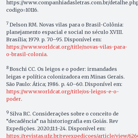
https://www.companhiadasletras.com.br/detalhe.ph
codigo=10116.
7
Delson RM. Novas vilas para o Brasil-Colônia:
planejamento espacial e social no século XVIII.
Brasília; 1979. p. 70–95. Disponível em:
https://www.worldcat.org/title/novas-vilas-para-
o-brasil-colonia
.
8
Boschi CC. Os leigos e o poder: irmandades
leigas e política colonizadora em Minas Gerais.
São Paulo: Ática; 1986. p. 40–60. Disponível em:
https://www.worldcat.org/title/os-leigos-e-o-
poder
.
9
Silva RC. Considerações sobre o conceito de
“decadência” na historiografia em Goiás. Rev
Expedições. 2020;11:1–24. Disponível em:
https://revistas.ufg.br/revexpedicoes/article/view/626