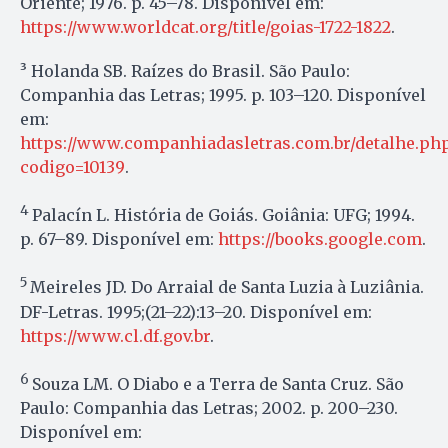
Oriente; 1976. p. 45–78. Disponível em:
https://www.worldcat.org/title/goias-1722-1822
.
³ Holanda SB. Raízes do Brasil. São Paulo:
Companhia das Letras; 1995. p. 103–120. Disponível
em:
https://www.companhiadasletras.com.br/detalhe.ph
codigo=10139
.
4
Palacín L. História de Goiás. Goiânia: UFG; 1994.
p. 67–89. Disponível em:
https://books.google.com
.
5
Meireles JD. Do Arraial de Santa Luzia à Luziânia.
DF-Letras. 1995;(21–22):13–20. Disponível em:
https://www.cl.df.gov.br
.
6
Souza LM. O Diabo e a Terra de Santa Cruz. São
Paulo: Companhia das Letras; 2002. p. 200–230.
Disponível em: