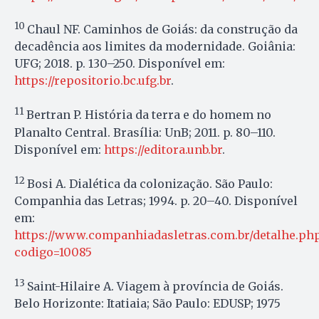
10
Chaul NF. Caminhos de Goiás: da construção da
decadência aos limites da modernidade. Goiânia:
UFG; 2018. p. 130–250. Disponível em:
https://repositorio.bc.ufg.br
.
11
Bertran P. História da terra e do homem no
Planalto Central. Brasília: UnB; 2011. p. 80–110.
Disponível em:
https://editora.unb.br
.
12
Bosi A. Dialética da colonização. São Paulo:
Companhia das Letras; 1994. p. 20–40. Disponível
em:
https://www.companhiadasletras.com.br/detalhe.ph
codigo=10085
13
Saint-Hilaire A. Viagem à província de Goiás.
Belo Horizonte: Itatiaia; São Paulo: EDUSP; 1975