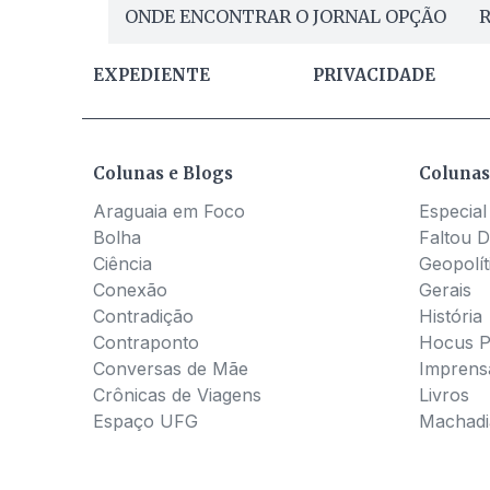
ONDE ENCONTRAR O JORNAL OPÇÃO
R
EXPEDIENTE
PRIVACIDADE
Colunas e Blogs
Colunas
Araguaia em Foco
Especial
Bolha
Faltou D
Ciência
Geopolít
Conexão
Gerais
Contradição
História
Contraponto
Hocus 
Conversas de Mãe
Imprens
Crônicas de Viagens
Livros
Espaço UFG
Machadia