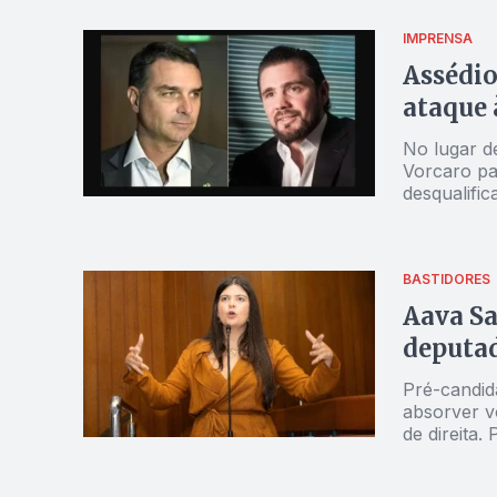
IMPRENSA
Assédio
ataque 
No lugar d
Vorcaro pa
desqualifi
BASTIDORES
Aava Sa
deputad
Pré-candid
absorver v
de direita.