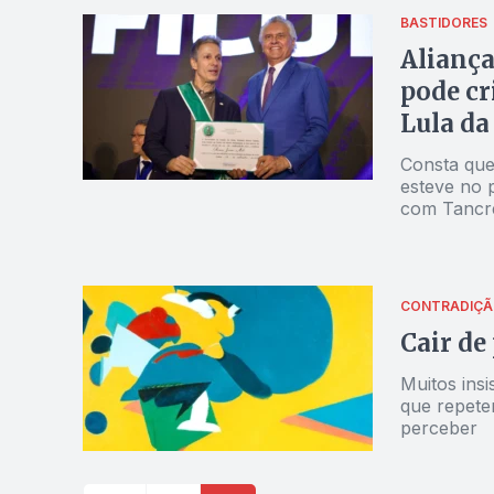
BASTIDORES
Alianç
pode cr
Lula da
Consta que
esteve no 
com Tancr
CONTRADIÇÃ
Cair de
Muitos ins
que repete
perceber