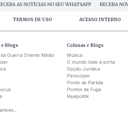
ECEBA AS NOTÍCIAS NO SEU WHATSAPP
RECEBA NOV
TERMOS DE USO
ACESSO INTERNO
 e Blogs
Colunas e Blogs
 da Guerra Oriente Médio
Música
izer
O mundo bate à porta
ica
Opção Jurídica
Periscópio
Ponto de Partida
Pocus
Pontos de Fuga
a
Realpolitik
nices...