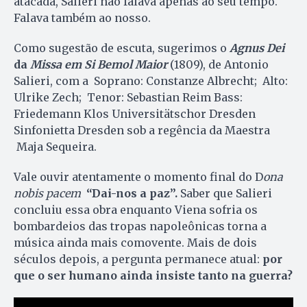
atacada, Salieri não falava apenas ao seu tempo.
Falava também ao nosso.
Como sugestão de escuta, sugerimos o
Agnus Dei
da
Missa em Si Bemol Maior
(1809), de Antonio
Salieri, com a Soprano: Constanze Albrecht; Alto:
Ulrike Zech; Tenor: Sebastian Reim Bass:
Friedemann Klos Universitätschor Dresden
Sinfonietta Dresden sob a regência da Maestra
Maja Sequeira.
Vale ouvir atentamente o momento final do D
ona
nobis pacem
“Dai-nos a paz”.
Saber que Salieri
concluiu essa obra enquanto Viena sofria os
bombardeios das tropas napoleônicas torna a
música ainda mais comovente. Mais de dois
séculos depois, a pergunta permanece atual:
por
que o ser humano ainda insiste tanto na guerra?