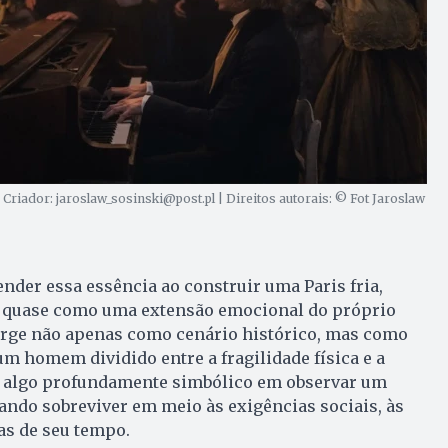
 Criador: jaroslaw_sosinski@post.pl | Direitos autorais: © Fot Jaroslaw
der essa essência ao construir uma Paris fria,
, quase como uma extensão emocional do próprio
urge não apenas como cenário histórico, mas como
um homem dividido entre a fragilidade física e a
Há algo profundamente simbólico em observar um
ntando sobreviver em meio às exigências sociais, às
as de seu tempo.