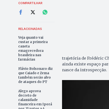
COMPARTILHAR
RELACIONADAS
Veja quanto vai
custar a primeira
caneta
emagrecedora
brasileira nas
trajetória de Frédéric 
farmácias
ainda existe espaço par
Flávio Bolsonaro diz
nasce da introspecção.
que Caiado e Zema
também serão alvo
de ataques do PT
Alego aprova
decreto de
calamidade
financeira em Iporá
por 21 votos a 4