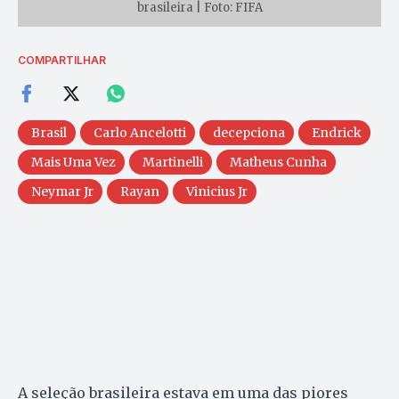
brasileira | Foto: FIFA
COMPARTILHAR
Brasil
Carlo Ancelotti
decepciona
Endrick
Mais Uma Vez
Martinelli
Matheus Cunha
Neymar Jr
Rayan
Vinicius Jr
A seleção brasileira estava em uma das piores