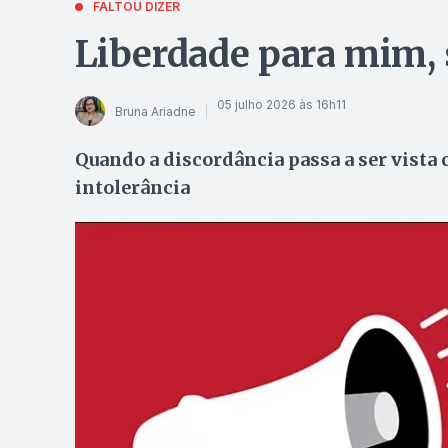
FALTOU DIZER
Liberdade para mim, s
05 julho 2026 às 16h11
Bruna Ariadne
Quando a discordância passa a ser vista 
intolerância