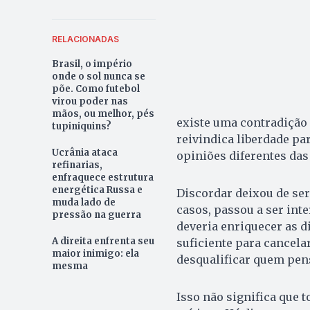
RELACIONADAS
Brasil, o império
onde o sol nunca se
põe. Como futebol
virou poder nas
mãos, ou melhor, pés
existe uma contradição
tupiniquins?
reivindica liberdade pa
Ucrânia ataca
opiniões diferentes das
refinarias,
enfraquece estrutura
energética Russa e
Discordar deixou de se
muda lado de
casos, passou a ser int
pressão na guerra
deveria enriquecer as d
A direita enfrenta seu
suficiente para cancela
maior inimigo: ela
desqualificar quem pens
mesma
Isso não significa que 