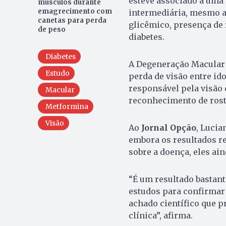
esteve associado a uma
músculos durante
emagrecimento com
intermediária, mesmo ap
canetas para perda
glicêmico, presença de 
de peso
diabetes.
Diabetes
A Degeneração Macular 
Estudo
perda de visão entre ido
responsável pela visão
Macular
reconhecimento de rosto
Metformina
Visão
Ao
Jornal Opção
, Lucia
embora os resultados r
sobre a doença, eles ai
“É um resultado bastan
estudos para confirmar 
achado científico que pr
clínica”, afirma.