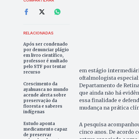
COMPARTILHAR
RELACIONADAS
Após ser condenado
por denunciar plágio
em livro científico,
professor é multado
pelo STF por tentar
em estágio intermediári
recurso
oftalmologista especial
Crescimento da
Departamento de Retina 
ayahuasca no mundo
que ainda não há evidê
acende alerta sobre
essa finalidade e defen
preservação da
floresta e saberes
mudança na prática clín
indígenas
Estudo aponta
A pesquisa acompanhou 
medicamento capaz
cinco anos. De acordo 
de preservar