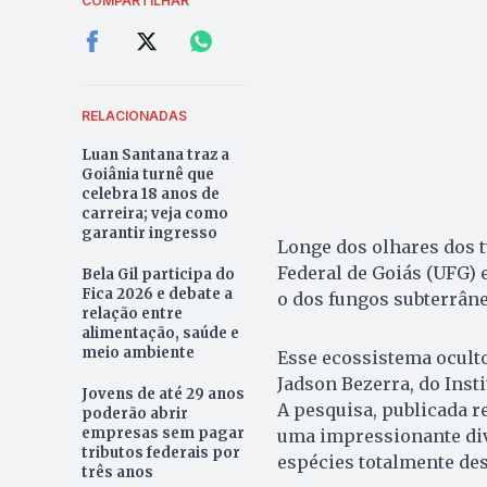
COMPARTILHAR
RELACIONADAS
Luan Santana traz a
Goiânia turnê que
celebra 18 anos de
carreira; veja como
garantir ingresso
Longe dos olhares dos t
Federal de Goiás (UFG)
Bela Gil participa do
Fica 2026 e debate a
o dos fungos subterrâne
relação entre
alimentação, saúde e
meio ambiente
Esse ecossistema ocult
Jadson Bezerra, do Insti
Jovens de até 29 anos
A pesquisa, publicada r
poderão abrir
empresas sem pagar
uma impressionante div
tributos federais por
espécies totalmente des
três anos