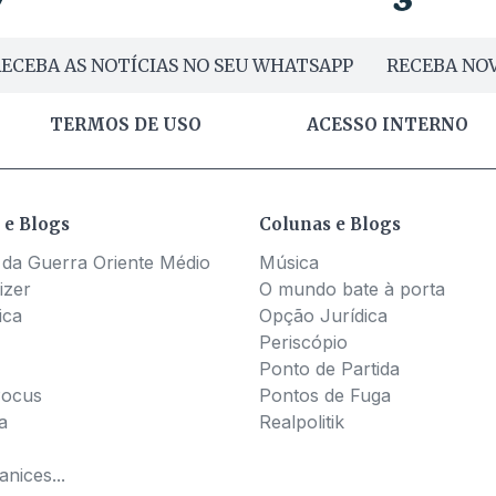
ECEBA AS NOTÍCIAS NO SEU WHATSAPP
RECEBA NOV
TERMOS DE USO
ACESSO INTERNO
 e Blogs
Colunas e Blogs
 da Guerra Oriente Médio
Música
izer
O mundo bate à porta
ica
Opção Jurídica
Periscópio
Ponto de Partida
Pocus
Pontos de Fuga
a
Realpolitik
nices...