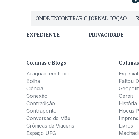
ONDE ENCONTRAR O JORNAL OPÇÃO
R
EXPEDIENTE
PRIVACIDADE
Colunas e Blogs
Colunas
Araguaia em Foco
Especial
Bolha
Faltou D
Ciência
Geopolít
Conexão
Gerais
Contradição
História
Contraponto
Hocus 
Conversas de Mãe
Imprens
Crônicas de Viagens
Livros
Espaço UFG
Machadia