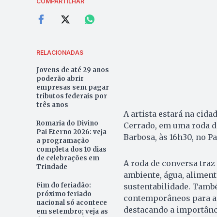
COMPARTILHAR
RELACIONADAS
Jovens de até 29 anos
poderão abrir
empresas sem pagar
tributos federais por
três anos
A artista estará na cida
Romaria do Divino
Cerrado, em uma roda d
Pai Eterno 2026: veja
Barbosa, às 16h30, no P
a programação
completa dos 10 dias
de celebrações em
A roda de conversa traz
Trindade
ambiente, água, alimenta
Fim do feriadão:
sustentabilidade. Tamb
próximo feriado
contemporâneos para a c
nacional só acontece
destacando a importânc
em setembro; veja as