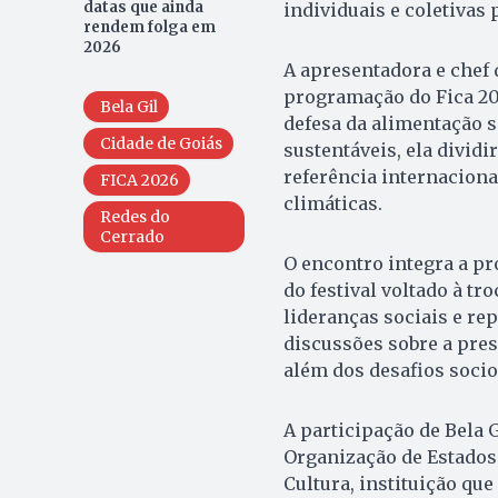
datas que ainda
individuais e coletivas 
rendem folga em
2026
A apresentadora e chef 
programação do Fica 20
Bela Gil
defesa da alimentação s
Cidade de Goiás
sustentáveis, ela dividi
referência internacion
FICA 2026
climáticas.
Redes do
Cerrado
O encontro integra a p
do festival voltado à tr
lideranças sociais e re
discussões sobre a prese
além dos desafios socio
A participação de Bela 
Organização de Estados 
Cultura, instituição que