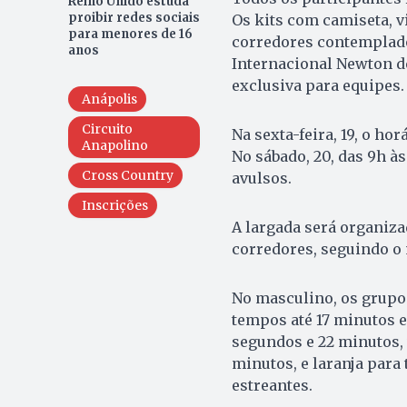
Reino Unido estuda
proibir redes sociais
Os kits com camiseta, v
para menores de 16
corredores contemplado
anos
Internacional Newton de 
exclusiva para equipes.
Anápolis
Circuito
Na sexta-feira, 19, o ho
Anapolino
No sábado, 20, das 9h às
Cross Country
avulsos.
Inscrições
A largada será organiz
corredores, seguindo o 
No masculino, os grupos
tempos até 17 minutos e
segundos e 22 minutos, 
minutos, e laranja para
estreantes.