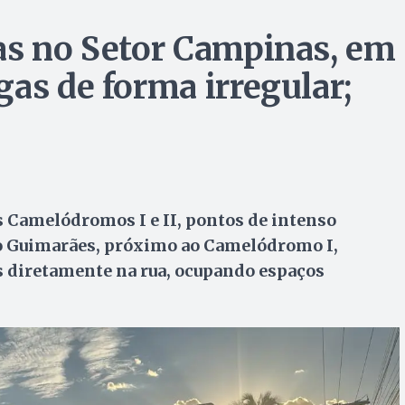
as no Setor Campinas, em
as de forma irregular;
 Camelódromos I e II, pontos de intenso
o Guimarães, próximo ao Camelódromo I,
 diretamente na rua, ocupando espaços