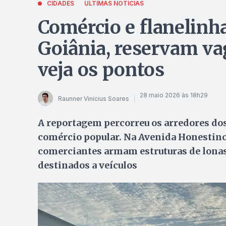
CIDADES
ÚLTIMAS NOTÍCIAS
Comércio e flanelinh
Goiânia, reservam vag
veja os pontos
28 maio 2026 às 18h29
Raunner Vinícius Soares
A reportagem percorreu os arredores dos
comércio popular. Na Avenida Honestin
comerciantes armam estruturas de lonas
destinados a veículos