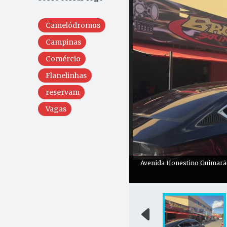
Camelódromos
Campinas
Comércio
Flanelinhas
reservam
Vagas
Avenida Honestino Guimarãe