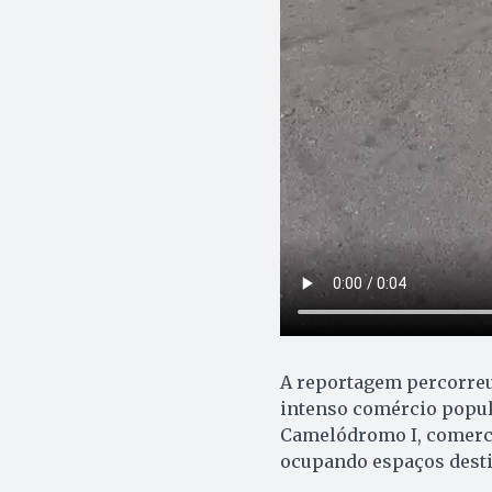
A reportagem percorreu
intenso comércio popul
Camelódromo I, comerci
ocupando espaços desti