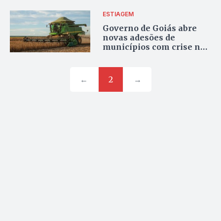
ESTIAGEM
Governo de Goiás abre
novas adesões de
municípios com crise na
safra de grãos
←
2
→