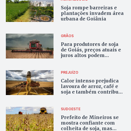
Soja rompe barreiras e
plantações invadem área
urbana de Goiânia
GRÃOS
Para produtores de soja
de Goiás, preços atuais e
juros altos podem
prejudicar economia do
Brasil em 2025, apesar de
safra recorde
PREJUÍZO
Calor intenso prejudica
lavoura de arroz, café e
soja e também contribue
para alta nos preços
SUDOESTE
Prefeito de Mineiros se
mostra confiante com
colheita de soja, mas