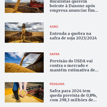
Ruralistas querem
boicote à Danone após
empresa anunciar fim
das compras de soja
brasileira
AGRO
Entenda a quebra na
safra de soja 2023/2024
SAFRA
Previsão do USDA vai
contra o mercado e
mantém estimativa de
maior produção de soja
no Brasil
PESQUISA
Safra para 2024 tem
queda prevista de 0,8%,
com 298,3 milhões de
toneladas