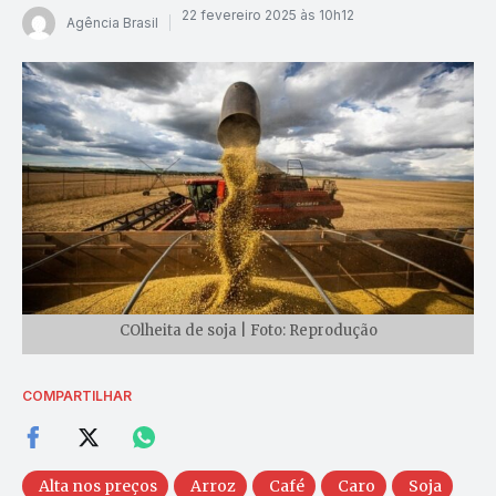
22 fevereiro 2025 às 10h12
Agência Brasil
COlheita de soja | Foto: Reprodução
COMPARTILHAR
Alta nos preços
Arroz
Café
Caro
Soja