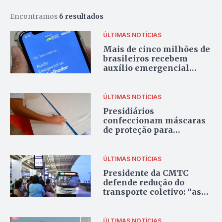
Encontramos
6 resultados
ÚLTIMAS NOTÍCIAS
Mais de cinco milhões de
brasileiros recebem
auxílio emergencial
nesta manhã
ÚLTIMAS NOTÍCIAS
Presidiários
confeccionam máscaras
de proteção para
profissionais da saúde e
militares
ÚLTIMAS NOTÍCIAS
Presidente da CMTC
defende redução do
transporte coletivo: “as
pessoas precisam ficar
em casa”
ÚLTIMAS NOTÍCIAS