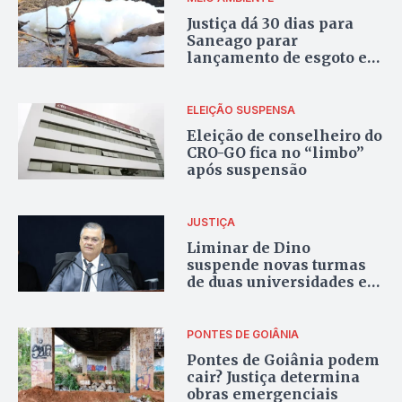
Justiça dá 30 dias para
Saneago parar
lançamento de esgoto e
iniciar reparo no córrego
Sussuapara
ELEIÇÃO SUSPENSA
Eleição de conselheiro do
CRO-GO fica no “limbo”
após suspensão
JUSTIÇA
Liminar de Dino
suspende novas turmas
de duas universidades em
Goiás
PONTES DE GOIÂNIA
Pontes de Goiânia podem
cair? Justiça determina
obras emergenciais