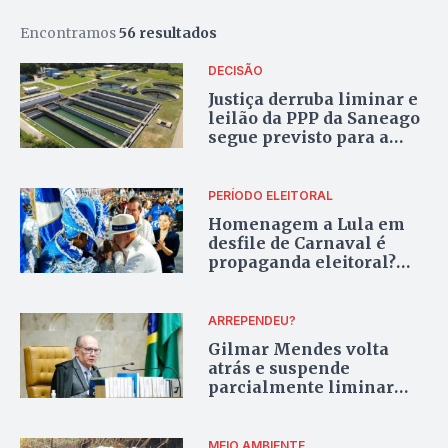
Encontramos
56 resultados
DECISÃO
Justiça derruba liminar e
leilão da PPP da Saneago
segue previsto para a
próxima quarta-feira, 25
PERÍODO ELEITORAL
Homenagem a Lula em
desfile de Carnaval é
propaganda eleitoral?
Veja o que o TSE diz
ARREPENDEU?
Gilmar Mendes volta
atrás e suspende
parcialmente liminar
sobre aplicação da Lei do
Impeachment
MEIO AMBIENTE