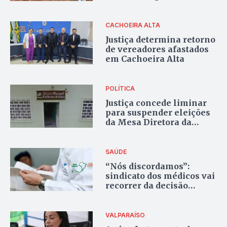
CACHOEIRA ALTA
Justiça determina retorno
de vereadores afastados
em Cachoeira Alta
POLÍTICA
Justiça concede liminar
para suspender eleições
da Mesa Diretora da
Câmara de Alto Paraíso
de Goiás
SAÚDE
“Nós discordamos”:
sindicato dos médicos vai
recorrer da decisão
liminar que impediu a
paralisação da categoria
VALPARAÍSO