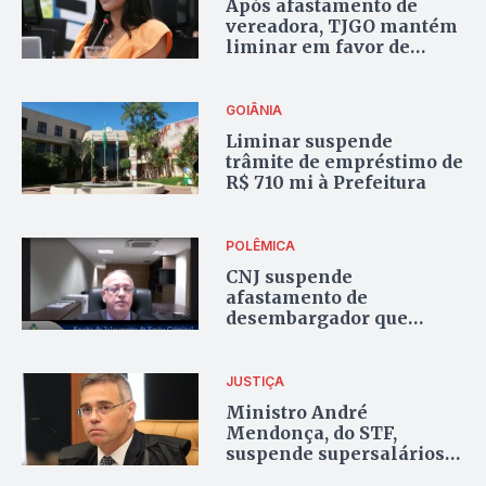
Após afastamento de
vereadora, TJGO mantém
liminar em favor de
Claudia Aguiar
GOIÂNIA
Liminar suspende
trâmite de empréstimo de
R$ 710 mi à Prefeitura
POLÊMICA
CNJ suspende
afastamento de
desembargador que
sugeriu fim da PM
JUSTIÇA
Ministro André
Mendonça, do STF,
suspende supersalários
de servidores de Goiás