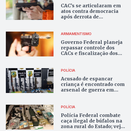
CAC’s se articularam em
atos contra democracia
após derrota de
Bolsonaro, relatam
documentos
ARMAMENTISMO
Governo Federal planeja
repassar controle dos
CACs e fiscalização dos
clubes de tiro para a PF
POLÍCIA
Acusado de espancar
criança é encontrado com
arsenal de guerra em
Porangatu
POLÍCIA
Polícia Federal combate
caça ilegal de búfalos na
zona rural do Estado; veja