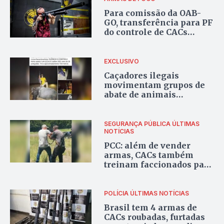
Para comissão da OAB-
GO, transferência para PF
do controle de CACs
“transmite segurança”
EXCLUSIVO
Caçadores ilegais
movimentam grupos de
abate de animais
silvestres abastecidos
com munições vendidas
por CACs
SEGURANÇA PÚBLICA
ÚLTIMAS
NOTÍCIAS
PCC: além de vender
armas, CACs também
treinam faccionados para
ataques do ‘Novo
Cangaço’ e ‘Domínio de
Cidades’
POLÍCIA
ÚLTIMAS NOTÍCIAS
Brasil tem 4 armas de
CACs roubadas, furtadas