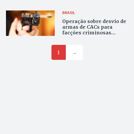
vídeo
BRASIL
Operação sobre desvio de
armas de CACs para
facções criminosas
apreende R$ 200 mil
1
→