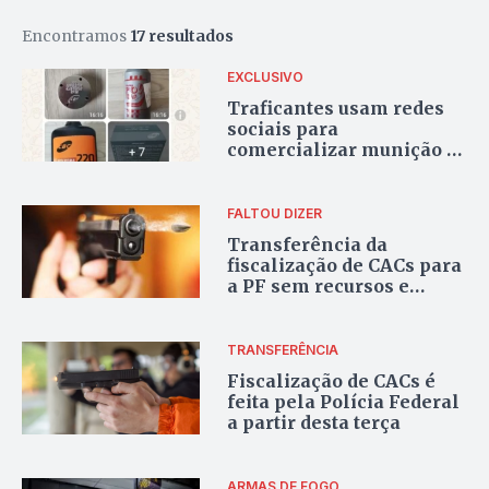
Encontramos
17 resultados
EXCLUSIVO
Traficantes usam redes
sociais para
comercializar munição e
armas restritas a
militares
FALTOU DIZER
Transferência da
fiscalização de CACs para
a PF sem recursos e
efetivo é promessa
furada
TRANSFERÊNCIA
Fiscalização de CACs é
feita pela Polícia Federal
a partir desta terça
ARMAS DE FOGO