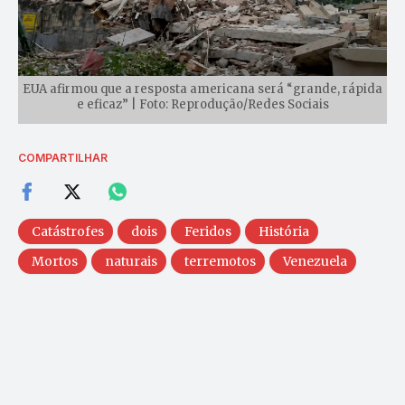
EUA afirmou que a resposta americana será “grande, rápida
e eficaz” | Foto: Reprodução/Redes Sociais
COMPARTILHAR
Catástrofes
dois
Feridos
História
Mortos
naturais
terremotos
Venezuela