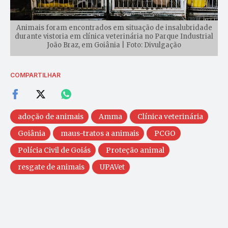
Animais foram encontrados em situação de insalubridade
durante vistoria em clínica veterinária no Parque Industrial
João Braz, em Goiânia | Foto: Divulgação
COMPARTILHAR
adoção de animais
Amma
Clínica veterinária
Goiânia
maus-tratos a animais
PCGO
Polícia Civil de Goiás
Proteção animal
resgate de animais
UPAVet