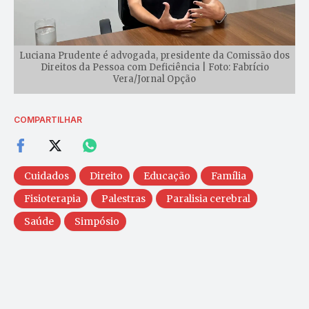
Luciana Prudente é advogada, presidente da Comissão dos
Direitos da Pessoa com Deficiência | Foto: Fabrício
Vera/Jornal Opção
COMPARTILHAR
Cuidados
Direito
Educação
Família
Fisioterapia
Palestras
Paralisia cerebral
Saúde
Simpósio