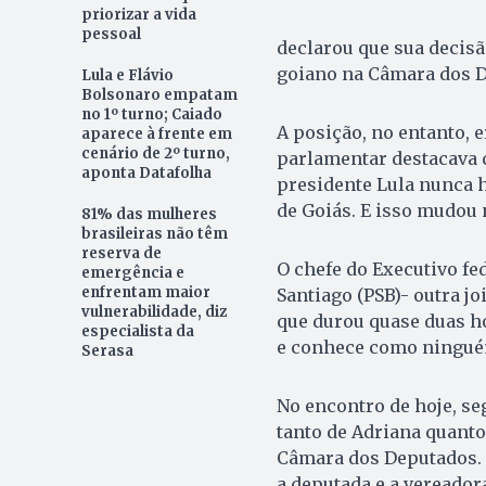
priorizar a vida
pessoal
declarou que sua decisã
goiano na Câmara dos D
Lula e Flávio
Bolsonaro empatam
no 1º turno; Caiado
A posição, no entanto, 
aparece à frente em
cenário de 2º turno,
parlamentar destacava q
aponta Datafolha
presidente Lula nunca h
de Goiás. E isso mudou n
81% das mulheres
brasileiras não têm
reserva de
O chefe do Executivo fe
emergência e
enfrentam maior
Santiago (PSB)- outra j
vulnerabilidade, diz
que durou quase duas ho
especialista da
e conhece como ninguém
Serasa
No encontro de hoje, se
tanto de Adriana quanto
Câmara dos Deputados. 
a deputada e a vereador