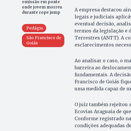
omissão em ponte
onde jovem morreu
A empresa destacou ain
durante rope jump
legais e judiciais aplic
eventual decisão, analis
Pedágio
termos da legislação e 
Terrestres (ANTT). A c
São Francisco de
Goiás
esclarecimentos necess
Ao analisar o caso, o m
barreira ao deslocament
fundamentais. A decisão
Francisco de Goiás fiq
uma medida capaz de mi
O juiz também rejeitou
Ecovias Araguaia de que 
Conforme registrado na
condições adequadas de 