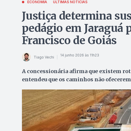
ECONOMIA
ÚLTIMAS NOTÍCIAS
Justiça determina su
pedágio em Jaraguá 
Francisco de Goiás
14 junho 2026 às 11h23
Tiago Vechi
A concessionária afirma que existem rota
entendeu que os caminhos não ofecerem 