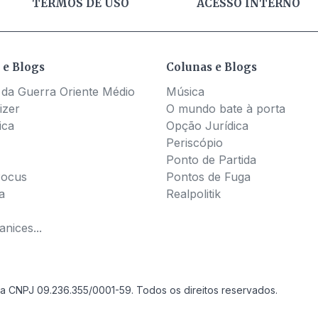
TERMOS DE USO
ACESSO INTERNO
 e Blogs
Colunas e Blogs
 da Guerra Oriente Médio
Música
izer
O mundo bate à porta
ica
Opção Jurídica
Periscópio
Ponto de Partida
Pocus
Pontos de Fuga
a
Realpolitik
nices...
a CNPJ 09.236.355/0001-59. Todos os direitos reservados.