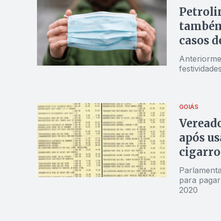
Petroli
também
casos d
Anteriorme
festividad
GOIÁS
Vereado
após us
cigarro
Parlamenta
para pagar
2020