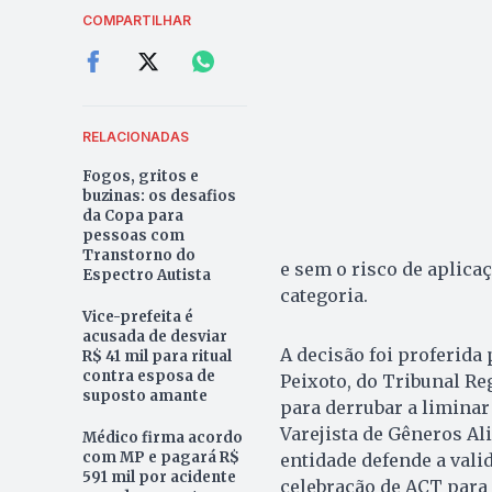
COMPARTILHAR
RELACIONADAS
Fogos, gritos e
buzinas: os desafios
da Copa para
pessoas com
Transtorno do
e sem o risco de aplica
Espectro Autista
categoria.
Vice-prefeita é
acusada de desviar
A decisão foi proferid
R$ 41 mil para ritual
contra esposa de
Peixoto, do Tribunal Re
suposto amante
para derrubar a liminar
Varejista de Gêneros Al
Médico firma acordo
com MP e pagará R$
entidade defende a vali
591 mil por acidente
celebração de ACT para