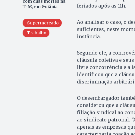
com duas mortes na
feriados após as 11h.
T-63, em Goiânia
Ao analisar o caso, o 
Supermercado
suficientes, neste mom
Trabalho
instância.
Segundo ele, a contrové
cláusula coletiva e seus
livre concorrência e a 
identificou que a cláus
discriminação arbitrári
O desembargador também
considerou que a cláusu
filiação sindical ao co
ao sindicato patronal. 
apenas as empresas que 
caracterizaria coação ec