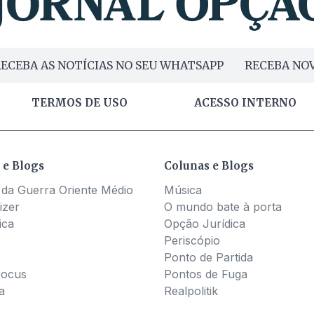
ECEBA AS NOTÍCIAS NO SEU WHATSAPP
RECEBA NOV
TERMOS DE USO
ACESSO INTERNO
 e Blogs
Colunas e Blogs
 da Guerra Oriente Médio
Música
izer
O mundo bate à porta
ica
Opção Jurídica
Periscópio
Ponto de Partida
Pocus
Pontos de Fuga
a
Realpolitik