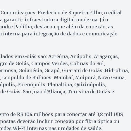
Comunicações, Frederico de Siqueira Filho, o edital
a garantir infraestrutura digital moderna. Já o
andre Padilha, destacou que além da conexão, as
a interna para integração de dados e comunicação
ados em Goiás são: Acreúna, Anápolis, Aragarças,
re de Goiás, Campos Verdes, Colinas do Sul,
ormosa, Goianésia, Guapó, Guarani de Goiás, Hidrolina,
ci, Leopoldo de Bulhões, Mambaí, Moiporá, Novo Gama,
polis, Pirenópolis, Planaltina, Quirinópolis,
de Goiás, São João d’Aliança, Teresina de Goiás e
ento de R$ 104 milhões para conectar até 3,8 mil UBS
opostas deverão incluir conexão por fibra óptica ou
 redes Wi-Fi internas nas unidades de saúde.