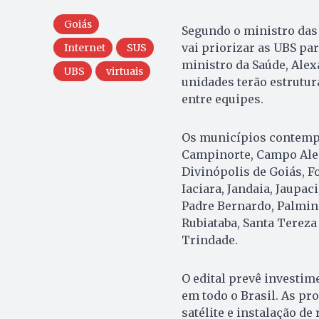
Goiás
Segundo o ministro das 
vai priorizar as UBS par
Internet
SUS
ministro da Saúde, Alex
UBS
virtuais
unidades terão estrutur
entre equipes.
Os municípios contempl
Campinorte, Campo Aleg
Divinópolis de Goiás, F
Iaciara, Jandaia, Jaupa
Padre Bernardo, Palminó
Rubiataba, Santa Tereza 
Trindade.
O edital prevê investim
em todo o Brasil. As pr
satélite e instalação de