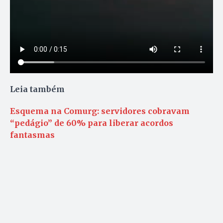
Leia também
Esquema na Comurg: servidores cobravam
“pedágio” de 60% para liberar acordos
fantasmas