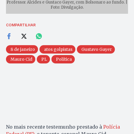
Professor Alcides e Gustaco Gayer, com Bolsonaro ao fundo. |
Foto: Divulgação.
COMPARTILHAR
8 de janeiro
atos golpistas
Gustavo Gayer
Mauro Cid
PL
Política
No mais recente testemunho prestado à
Polícia
Federal (PF)
, o tenente-coronel Mauro Cid