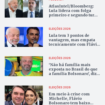
AtlasIntel/Bloomberg:
Lula lidera com folga
primeiro e segundo turno
contra Flávio Bolsonaro
ELEIÇÕES 2026
Lula tem 3 pontos de
vantagem, mas empata
tecnicamente com Flávio
no 2º turno
ELEIÇÕES 2026
‘Não há família mais
exposta no Brasil do que
a família Bolsonaro’, diz
Major Vitor Hugo em
evento do PL, em Goiânia
ELEIÇÕES 2026
Em meio à crise com
Michelle, Flávio
Bolsonaro tem baixo