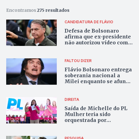
Encontramos
275 resultados
CANDIDATURA DE FLÁVIO
Defesa de Bolsonaro
afirma que ex-presidente
não autorizou vídeo com
IA exibido em convenção
FALTOU DIZER
Flávio Bolsonaro entrega
soberania nacional a
Milei enquanto se afunda
na própria irrelevância
DIREITA
Saída de Michelle do PL
Mulher teria sido
orquestrada por
Bolsonaro
PESQUISA