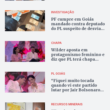
desempenho entre
mulheres; lideranças do
PL em Goiás minimizam
INVESTIGAÇÃO
atrito
PF cumpre em Goiás
mandado contra deputado
do PL suspeito de desviar
emendas parlamentares;
vídeo
CHAPA
Wilder aposta em
protagonismo feminino e
diz que PL terá chapa
forte de mulheres em
Goiás
PL GOIÁS
“Fiquei muito tocada
quando vi este partido
lutar por Jair Bolsonaro”,
diz Ana Paula Rezende
em evento do PL Mulher
RECURSOS MINERAIS