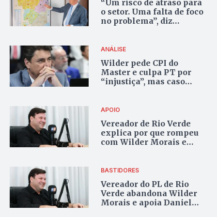
“Um risco de atraso para
o setor. Uma falta de foco
no problema”, diz
presidente do sindicato
de mineração sobre PL
que regula as terras raras
ANÁLISE
Wilder pede CPI do
Master e culpa PT por
“injustiça”, mas caso
atinge Flávio Bolsonaro
APOIO
Vereador de Rio Verde
explica por que rompeu
com Wilder Morais e
apoia Daniel Vilela para
governador
BASTIDORES
Vereador do PL de Rio
Verde abandona Wilder
Morais e apoia Daniel
Vilela pra governador