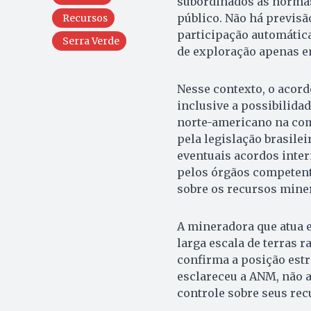
subordinados às normas
público. Não há previsã
Recursos
participação automática
Serra Verde
de exploração apenas e
Nesse contexto, o acord
inclusive a possibilida
norte-americano na com
pela legislação brasile
eventuais acordos inte
pelos órgãos competente
sobre os recursos miner
A mineradora que atua 
larga escala de terras r
confirma a posição est
esclareceu a ANM, não a
controle sobre seus rec