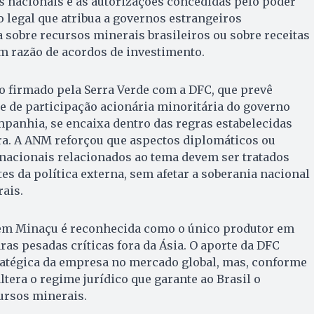
 nacionais e às autorizações concedidas pelo poder
o legal que atribua a governos estrangeiros
 sobre recursos minerais brasileiros ou sobre receitas
m razão de acordos de investimento.
o firmado pela Serra Verde com a DFC, que prevê
de de participação acionária minoritária do governo
panhia, se encaixa dentro das regras estabelecidas
ira. A ANM reforçou que aspectos diplomáticos ou
rnacionais relacionados ao tema devem ser tratados
s da política externa, sem afetar a soberania nacional
ais.
em Minaçu é reconhecida como o único produtor em
aras pesadas críticas fora da Ásia. O aporte da DFC
ratégica da empresa no mercado global, mas, conforme
ltera o regime jurídico que garante ao Brasil o
ursos minerais.