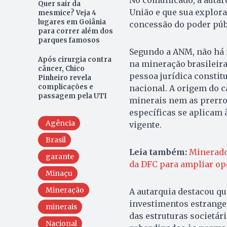
Quer sair da
União e que sua explor
mesmice? Veja 4
lugares em Goiânia
concessão do poder púb
para correr além dos
parques famosos
Segundo a ANM, não há r
Após cirurgia contra
na mineração brasileira.
câncer, Chico
pessoa jurídica constit
Pinheiro revela
complicações e
nacional. A origem do ca
passagem pela UTI
minerais nem as prerrog
específicas se aplicam 
Agência
vigente.
Brasil
Leia também:
Minerado
garante
da DFC para ampliar op
Minaçu
Mineração
A autarquia destacou qu
investimentos estrange
minerais
das estruturas societár
Nacional