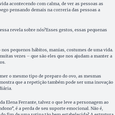
vida acontecendo com calma, de ver as pessoas as
ego pensando demais na correria das pessoas a
essa revela sobre nós?Esses gestos, essas pequenas
o nos pequenos hábitos, manias, costumes de uma vida.
 muitas vezes – que são eles que nos ajudam a manter a
os.
comer o mesmo tipo de preparo do ovo, as mesmas
e mostra que a repetição também pode ser uma inovação
iária.
da Elena Ferrante, talvez o que leve a personagem ao
ndono”, é a perda de seu suporte emocional. Não é,
do fim de uma rotina tão bem estabelecida? A estrutura