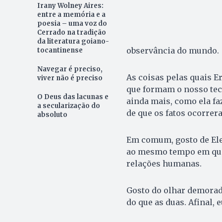
Irany Wolney Aires:
entre a memória e a
poesia – uma voz do
Cerrado na tradição
da literatura goiano-
observância do mundo.
tocantinense
Navegar é preciso,
As coisas pelas quais E
viver não é preciso
que formam o nosso teci
O Deus das lacunas e
ainda mais, como ela fa
a secularização do
de que os fatos ocorre
absoluto
Em comum, gosto de Ele
ao mesmo tempo em que 
relações humanas.
Gosto do olhar demorado
do que as duas. Afinal,