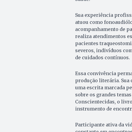
Sua experiência profis
atuou como fonoaudiólo
acompanhamento de pac
realiza atendimentos e
pacientes traqueostom
severos, indivíduos co
de cuidados contínuos.
Essa convivência perma
produção literária. Sua
uma escrita marcada pel
sobre os grandes temas 
Conscientecidas, o liv
instrumento de encont
Participante ativa da vi
constante em encontros 