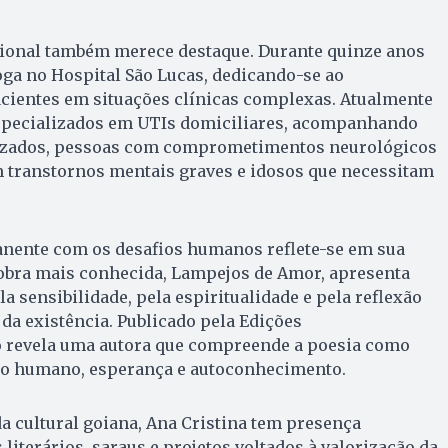
sional também merece destaque. Durante quinze anos
ga no Hospital São Lucas, dedicando-se ao
ientes em situações clínicas complexas. Atualmente
specializados em UTIs domiciliares, acompanhando
izados, pessoas com comprometimentos neurológicos
m transtornos mentais graves e idosos que necessitam
nente com os desafios humanos reflete-se em sua
 obra mais conhecida, Lampejos de Amor, apresenta
a sensibilidade, pela espiritualidade e pela reflexão
da existência. Publicado pela Edições
ro revela uma autora que compreende a poesia como
ro humano, esperança e autoconhecimento.
da cultural goiana, Ana Cristina tem presença
literários, saraus e projetos voltados à valorização da