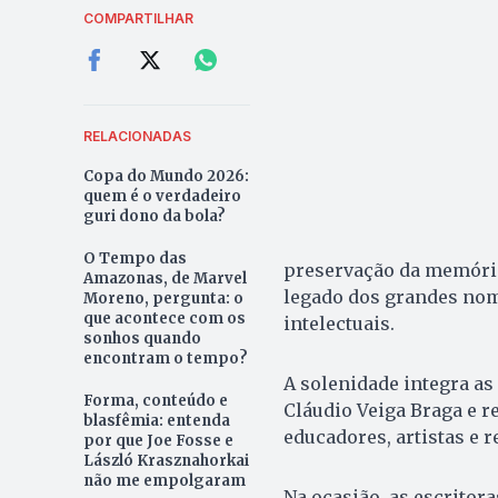
COMPARTILHAR
RELACIONADAS
Copa do Mundo 2026:
quem é o verdadeiro
guri dono da bola?
O Tempo das
preservação da memória 
Amazonas, de Marvel
legado dos grandes nome
Moreno, pergunta: o
que acontece com os
intelectuais.
sonhos quando
encontram o tempo?
A solenidade integra as
Forma, conteúdo e
Cláudio Veiga Braga e r
blasfêmia: entenda
educadores, artistas e r
por que Joe Fosse e
László Krasznahorkai
não me empolgaram
Na ocasião, as escritora