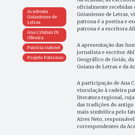
oficialmente recebida
Academia
Goianiense de Letras, vi
Goianiense de
patrona é a poetisa e es
Letras
patrona é a escritora Al
Ana Cristian Di
Oliveira
A apresentação das home
Patrícia Gabriel
jornalista e escritor Ab
Projeto Patronos
Geográfico de Goiás, da
Goiana de Letras e da A
A participação de Ana C
vinculação à cadeira p
literatura regional, cuj
das tradições do antig
mais simbólica pelo fat
Aires Neto, responsável
correspondentes da Ac