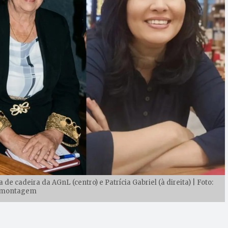
de cadeira da AGnL (centro) e Patrícia Gabriel (à direita) | Foto:
montagem