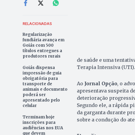
RELACIONADAS
Regularização
fundiária avança em
Goiás com 500
títulos entregues a
produtores rurais
de saúde e uma tentativ
Terapia Intensiva (UTI).
Goiás dispensa
impressão de guia
obrigatória para
Ao
Jornal Opção
, o adv
transporte de
animais e documento
apresentava suspeita de
poderá ser
deterioração progressiv
apresentado pelo
Segundo ele, a rápida p
celular
da garganta durante pro
Terminam hoje
sobre a condução do at
inscrições para
audiências nos EUA
que devem