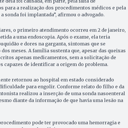
 dela foi causada, em parte, pela falta de
 para a realização dos procedimentos médicos e pela
a sonda foi implantada”, afirmou o advogado.
ares, o primeiro atendimento ocorreu em 2 de janeiro,
tida a uma endoscopia. Após o exame, ela teria
uquidão e dores na garganta, sintomas que se
 dos meses. A família sustenta que, apesar das queixas
scritos apenas medicamentos, sem a solicitação de
capazes de identificar a origem do problema.
aciente retornou ao hospital em estado considerado
dificuldade para engolir. Conforme relato do filho e da
ntonista realizou a inserção de uma sonda nasoenteral
smo diante da informação de que havia uma lesão na
procedimento pode ter provocado uma hemorragia e