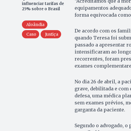
“Acreditamos que a morte
influenciar tarifas de
equipamentos adequados
25% sobre o Brasil
forma equivocada como 
Aloândia
De acordo com os famili
Caso
Justiça
quando Teresa foi subme
passado a apresentar ro
intensificaram ao longo
recorrentes, foram pre
exames complementares 
No dia 26 de abril, a p
grave, debilitada e com 
defesa, uma médica pla
sem exames prévios, me
garganta da paciente.
Segundo o advogado, o 