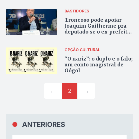
deputado federal
BASTIDORES
Troncoso pode apoiar
Joaquim Guilherme pra
deputado se o ex-prefeito
dobrar com Célio Silveira
OPÇÃO CULTURAL
“O nariz”: o duplo e o falo;
um conto magistral de
Gógol
←
2
→
ANTERIORES