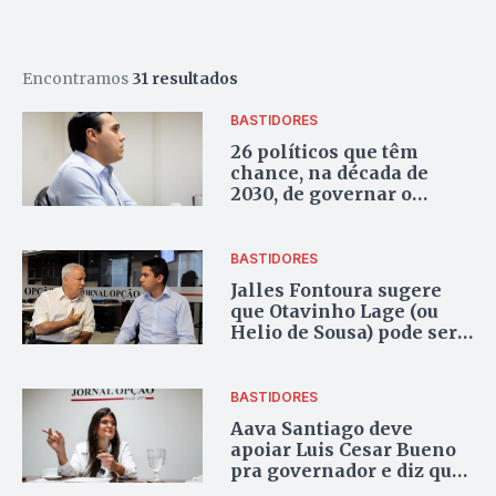
Encontramos
31 resultados
BASTIDORES
26 políticos que têm
chance, na década de
2030, de governar o
Estado de Goiás
BASTIDORES
Jalles Fontoura sugere
que Otavinho Lage (ou
Helio de Sousa) pode ser
vice de Marconi Perillo
BASTIDORES
Aava Santiago deve
apoiar Luis Cesar Bueno
pra governador e diz que
montou chapa forte pra