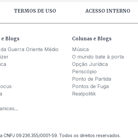
TERMOS DE USO
ACESSO INTERNO
 e Blogs
Colunas e Blogs
 da Guerra Oriente Médio
Música
izer
O mundo bate à porta
ica
Opção Jurídica
Periscópio
Ponto de Partida
Pocus
Pontos de Fuga
a
Realpolitik
nices...
a CNPJ 09.236.355/0001-59. Todos os direitos reservados.