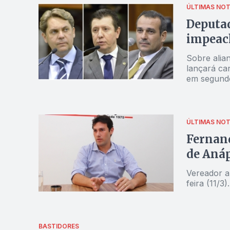
Gomes[/caption] O deputado estadual Carlo
ÚLTIMAS NOT
Solidaried
Deputa
— o vereado
impeac
Carlos Antô
Pesquisas 
Sobre alian
elemento d
lançará ca
de Anápolis
em segund
para o seg
líderes loc
ÚLTIMAS NOT
Fernand
de Anáp
Vereador a
feira (11/3
BASTIDORES