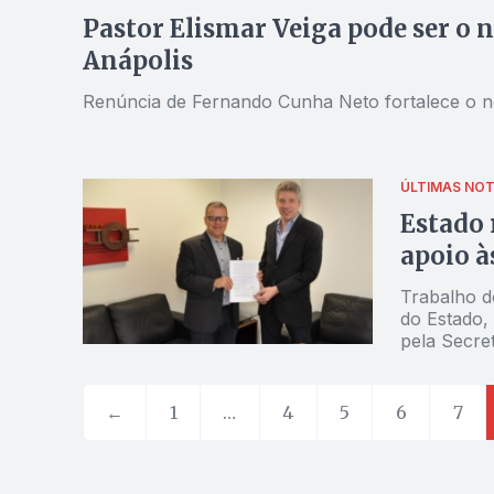
Pastor Elismar Veiga pode ser o 
Anápolis
Renúncia de Fernando Cunha Neto fortalece o n
ÚLTIMAS NOT
Estado 
apoio à
Trabalho d
do Estado,
pela Secre
←
1
…
4
5
6
7