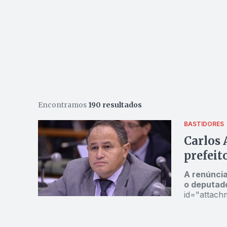
Encontramos
190 resultados
BASTIDORES
Carlos 
prefeit
A renúncia
o deputado
id="attach
Deputado C