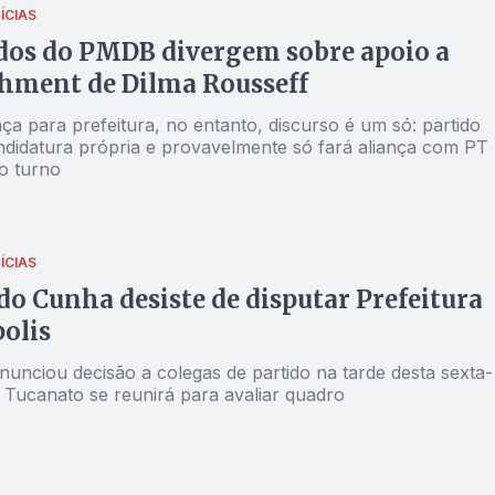
s Antônio deve deixar o
ÍCIAS
ade e se filiar ao PSDB. Com a renúncia de Fernando Cunh
dos do PMDB divergem sobre apoio a
r revelou na sexta-feira, 11, que não irá mais disputar —,
hment de Dilma Rousseff
nio deve ser o candidato tucano a prefeito de Anápolis.
indicaram que, embora seja considerado simpático e um
ça para prefeitura, no entanto, discurso é um só: partido
a renovação, Fernando Cunha não empolgou o eleitorado
ndidatura própria e provavelmente só fará aliança com PT
. Se a eleição fosse realizada hoje, provavelmente iriam
o turno
undo turno Carlos Antônio, apontado como favorito pelos
ais, e o prefeito João Gomes, do PT.
ÍCIAS
o Cunha desiste de disputar Prefeitura
olis
nunciou decisão a colegas de partido na tarde desta sexta-
). Tucanato se reunirá para avaliar quadro