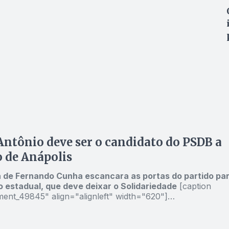
Antônio deve ser o candidato do PSDB a
o de Anápolis
 de Fernando Cunha escancara as portas do partido pa
 estadual, que deve deixar o Solidariedade
[caption
ment_49845" align="alignleft" width="620"]
arlos Antonio: adversário mais forte do prefeito João