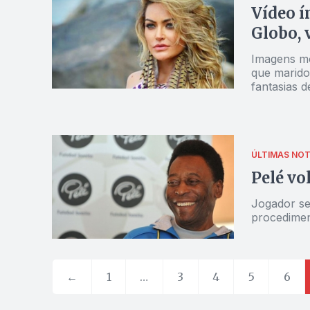
Vídeo í
Globo, 
Imagens mo
que marido
fantasias d
ÚLTIMAS NOT
Pelé vo
Jogador sen
procedimen
←
1
…
3
4
5
6