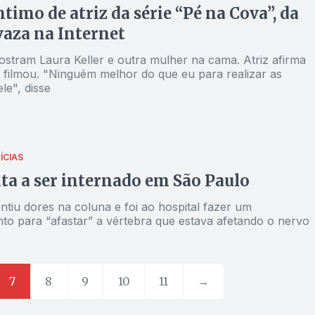
ntimo de atriz da série “Pé na Cova”, da
vaza na Internet
stram Laura Keller e outra mulher na cama. Atriz afirma
 filmou. "Ninguém melhor do que eu para realizar as
ele", disse
ÍCIAS
lta a ser internado em São Paulo
tiu dores na coluna e foi ao hospital fazer um
to para “afastar” a vértebra que estava afetando o nervo
7
8
9
10
11
→