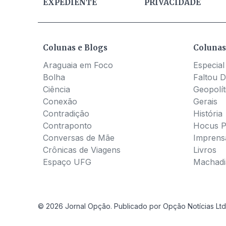
EXPEDIENTE
PRIVACIDADE
Colunas e Blogs
Colunas
Araguaia em Foco
Especial
Bolha
Faltou D
Ciência
Geopolít
Conexão
Gerais
Contradição
História
Contraponto
Hocus 
Conversas de Mãe
Imprens
Crônicas de Viagens
Livros
Espaço UFG
Machadia
© 2026 Jornal Opção. Publicado por Opção Notícias Ltd