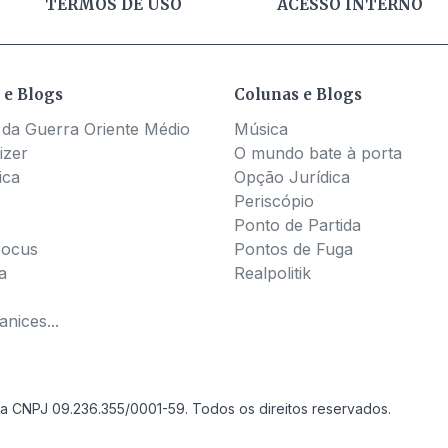
TERMOS DE USO
ACESSO INTERNO
 e Blogs
Colunas e Blogs
 da Guerra Oriente Médio
Música
izer
O mundo bate à porta
ica
Opção Jurídica
Periscópio
Ponto de Partida
Pocus
Pontos de Fuga
a
Realpolitik
nices...
a CNPJ 09.236.355/0001-59. Todos os direitos reservados.