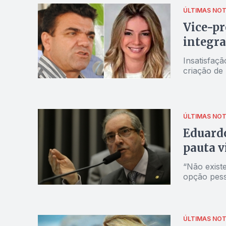
ÚLTIMAS NOT
Vice-pr
integra
Insatisfaçã
criação de
ÚLTIMAS NOT
Eduardo
pauta v
“Não exist
opção pess
ÚLTIMAS NOT