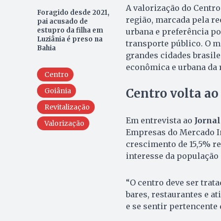
A valorização do Centr
Foragido desde 2021,
região, marcada pela re
pai acusado de
estupro da filha em
urbana e preferência p
Luziânia é preso na
transporte público. O
Bahia
grandes cidades brasile
econômica e urbana da r
Centro
Centro volta ao
Goiânia
Revitalização
Em entrevista ao
Jornal
Valorização
Empresas do Mercado Im
crescimento de 15,5% re
interesse da população 
“O centro deve ser trat
bares, restaurantes e at
e se sentir pertencente