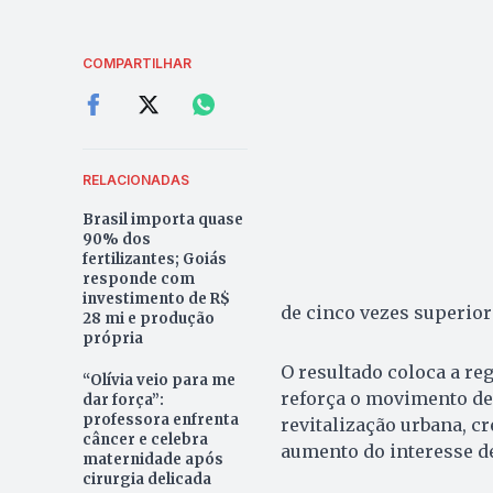
COMPARTILHAR
RELACIONADAS
Brasil importa quase
90% dos
fertilizantes; Goiás
responde com
investimento de R$
de cinco vezes superior
28 mi e produção
própria
O resultado coloca a re
“Olívia veio para me
reforça o movimento de
dar força”:
professora enfrenta
revitalização urbana, c
câncer e celebra
aumento do interesse de
maternidade após
cirurgia delicada