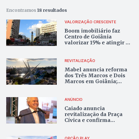
Encontramos
18 resultados
VALORIZAÇÃO CRESCENTE
Boom imobiliário faz
Centro de Goiânia
valorizar 15% e atingir R$
10 mil por metro
quadrado
REVITALIZAÇÃO
Mabel anuncia reforma
dos Três Marcos e Dois
Marcos em Goiânia;
obras devem ser
entregues em dois meses
ANÚNCIO
Caiado anuncia
revitalização da Praça
Cívica e confirma
permanência no governo
até 31 de março de 2026
OPÇÃO PLAY