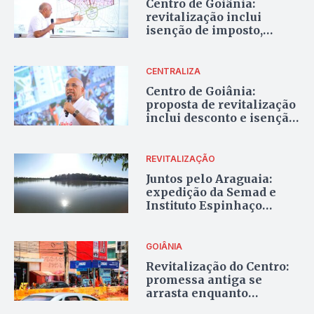
Centro de Goiânia:
revitalização inclui
isenção de imposto,
‘pedestrianização’ e
incentivo à cultura
CENTRALIZA
Centro de Goiânia:
proposta de revitalização
inclui desconto e isenção
de IPTU; entenda
REVITALIZAÇÃO
Juntos pelo Araguaia:
expedição da Semad e
Instituto Espinhaço
acompanham ações do
programa
GOIÂNIA
Revitalização do Centro:
promessa antiga se
arrasta enquanto
degradação avança