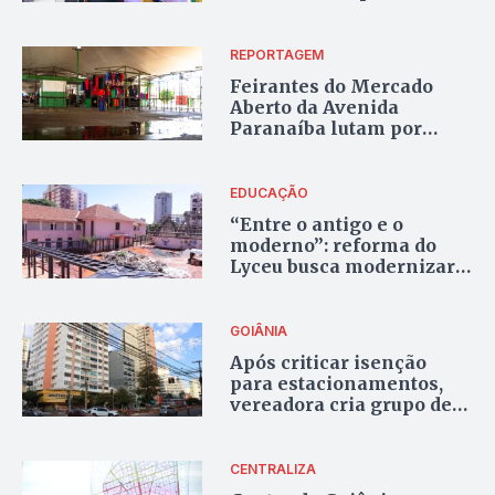
da Alego e
superintendente do
IPHAN em Goiás
REPORTAGEM
Feirantes do Mercado
Aberto da Avenida
Paranaíba lutam por
revitalização e apoio do
poder público
EDUCAÇÃO
“Entre o antigo e o
moderno”: reforma do
Lyceu busca modernizar a
estrutura e preservar o
patrimônio histórico
GOIÂNIA
Após criticar isenção
para estacionamentos,
vereadora cria grupo de
trabalho para o Centro
CENTRALIZA