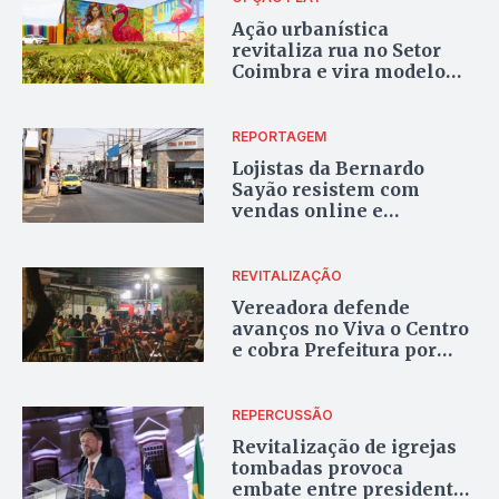
Ação urbanística
revitaliza rua no Setor
Coimbra e vira modelo
para áreas degradadas
REPORTAGEM
Lojistas da Bernardo
Sayão resistem com
vendas online e
lembranças do auge
comercial
REVITALIZAÇÃO
Vereadora defende
avanços no Viva o Centro
e cobra Prefeitura por
melhorias na Rua do
Lazer
REPERCUSSÃO
Revitalização de igrejas
tombadas provoca
embate entre presidente