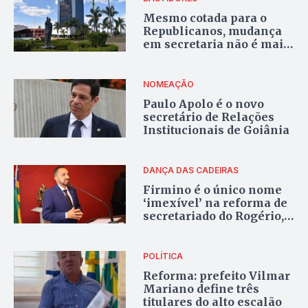
Mesmo cotada para o
Republicanos, mudança
em secretaria não é mais
dada como certa
NOMEAÇÃO
Paulo Apolo é o novo
secretário de Relações
Institucionais de Goiânia
DANÇA DAS CADEIRAS
Firmino é o único nome
‘imexível’ na reforma de
secretariado do Rogério,
dizem fontes da
prefeitura
POLÍTICA
Reforma: prefeito Vilmar
Mariano define três
titulares do alto escalão