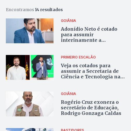
Encontramos
14 resultados
GOIÂNIA
Adonídio Neto é cotado
para assumir
interinamente a
Secretaria de
Administração de
Goiânia
PRIMEIRO ESCALÃO
Veja os cotados para
assumir a Secretaria de
Ciência e Tecnologia na
gestão Vilela
GOIÂNIA
Rogério Cruz exonera o
secretário de Educação,
Rodrigo Gonzaga Caldas
BASTIDORES