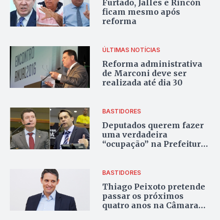
Furtado, Jalles e Rincón
ficam mesmo após
reforma
ÚLTIMAS NOTÍCIAS
Reforma administrativa
de Marconi deve ser
realizada até dia 30
BASTIDORES
Deputados querem fazer
uma verdadeira
“ocupação” na Prefeitura
de Goiânia. Se Iris for
eleito
BASTIDORES
Thiago Peixoto pretende
passar os próximos
quatro anos na Câmara
dos Deputados