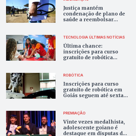
Justiça mantém
condenação de plano de
saúde a reembolsar
cirurgia robótica para
tratamento de câncer de
próstata
TECNOLOGIA
ÚLTIMAS NOTÍCIAS
Última chance:
inscrições para curso
gratuito de robótica
terminam nesta sexta, 26
ROBÓTICA
Inscrições para curso
gratuito de robótica em
Goiás seguem até sexta-
feira
PREMIAÇÃO
Vinte vezes medalhista,
adolescente goiano é
destaque em disputas de