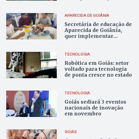
física, astronomia e
robótica
APARECIDA DE GOIÂNIA
Secretária de educação de
Aparecida de Goiânia,
quer implementar
robótica em todas as
escolas, mas dívida
herdada e orçamento
TECNOLOGIA
apertado limitam os
Robótica em Goiás: setor
planos
voltado para tecnologia
de ponta cresce no estado
TECNOLOGIA
Goiás sediará 3 eventos
nacionais de inovação
em novembro
GOIÁS