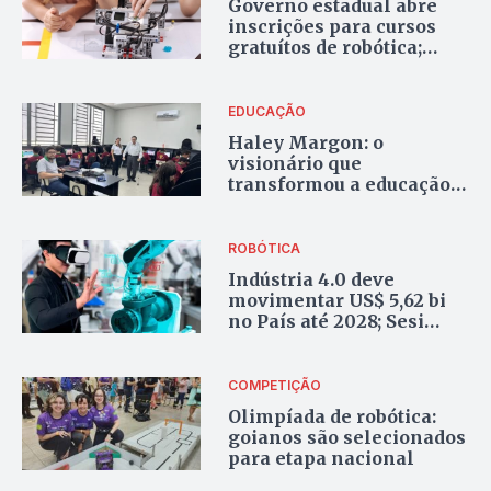
Governo estadual abre
inscrições para cursos
gratuítos de robótica;
saiba como se inscrever
EDUCAÇÃO
Haley Margon: o
visionário que
transformou a educação
em Catalão com sua
própria fortuna
ROBÓTICA
Indústria 4.0 deve
movimentar US$ 5,62 bi
no País até 2028; Sesi
prepara jovens goianos
COMPETIÇÃO
Olimpíada de robótica:
goianos são selecionados
para etapa nacional