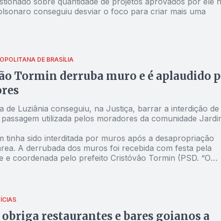
stionado sobre quantidade de projetos aprovados por ele 
lsonaro conseguiu desviar o foco para criar mais uma
OPOLITANA DE BRASÍLIA
ão Tormin derruba muro e é aplaudido p
res
a de Luziânia conseguiu, na Justiça, barrar a interdição de
 passagem utilizada pelos moradores da comunidade Jardi
 tinha sido interditada por muros após a desapropriação
 área. A derrubada dos muros foi recebida com festa pela
 e coordenada pelo prefeito Cristóvão Tormin (PSD. “O
de urbanizar a área desobstruída para fazer dela uma via
om iluminação, meio fio e calçamento. O administrador do
á já está autorizado a preparar o projeto e proceder com o
 necessários para a completa urbanização dessa nova via
ÍCIAS
 obriga restaurantes e bares goianos a