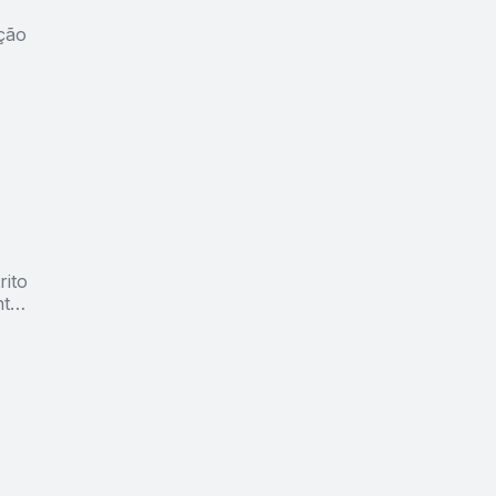
ção
rito
ntos