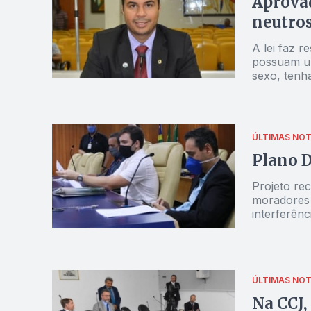
Aprovad
neutros
A lei faz 
possuam um
sexo, tenh
ÚLTIMAS NOT
Plano D
Projeto re
moradores d
interferên
ÚLTIMAS NOT
Na CCJ,