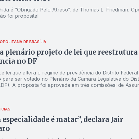
hida é “Obrigado Pelo Atraso”, de Thomas L. Friedman. Op
não foi proposital
OPOLITANA DE BRASÍLIA
 a plenário projeto de lei que reestrutura
ncia no DF
 para ser votado no Plenário da Câmara Legislativa do Dist
LDF). A proposta foi aprovada em três comissões: de Assu
AS); de Economia, Orçamento e Finanças (CEOF), e de
o e Justiça (CCJ). Para ser aprovado em Plenário, o texto
o pelo GDF à Casa na última quarta (23/08) precisa de 13
áveis. O projeto une os dois fundos previdenciários –
ÍCIAS
e capitalizado – geridos pelo Instituto de Previdência dos
especialidade é matar”, declara Jair
Públicos do DF (Iprev).
aro