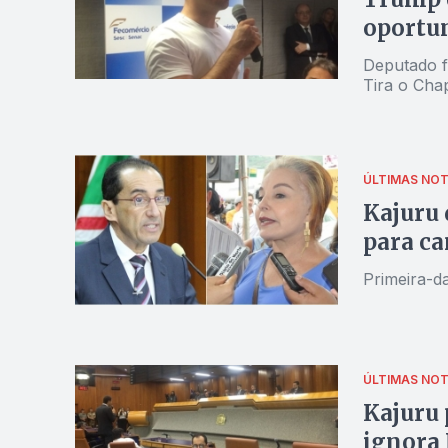
oportun
Deputado f
Tira o Cha
ÚLTIMAS NOT
Kajuru 
para ca
Primeira-d
ÚLTIMAS NOT
Kajuru 
ignora 