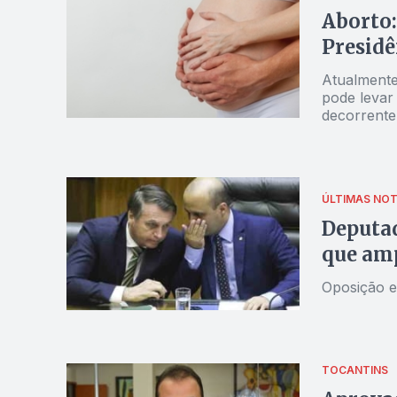
Aborto:
Presidê
Atualmente
pode levar
decorrente
ÚLTIMAS NOT
Deputad
que amp
Oposição e
TOCANTINS