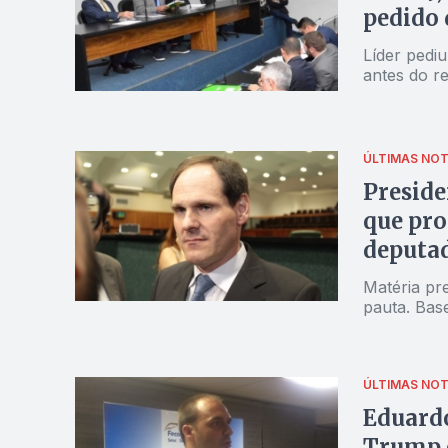
pedido 
Líder pedi
antes do r
ÚLTIMAS NOT
Preside
que pro
deputa
Matéria pr
pauta. Bas
ÚLTIMAS NOT
Eduardo
Trump e