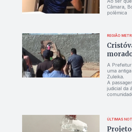
Ao ser que
Câmara, Bo
polêmica
REGIÃO METR
Cristóv
morado
A Prefeitur
uma antiga
Zuleika.
A passagem
judicial da
comunidade
objetivo é 
pública, c
Jardim Ing
orçamentos
ÚLTIMAS NOT
explicou.
Projeto