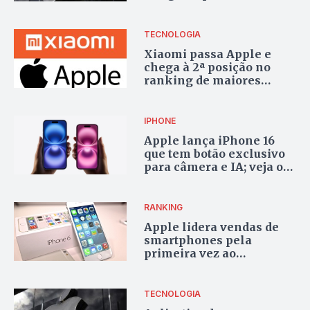
ataque hacker; carteiras
de criptomoedas também
foram atingidas
TECNOLOGIA
Xiaomi passa Apple e
chega à 2ª posição no
ranking de maiores
vendedoras globais de
smartphones
IPHONE
Apple lança iPhone 16
que tem botão exclusivo
para câmera e IA; veja o
preço
RANKING
Apple lidera vendas de
smartphones pela
primeira vez ao
ultrapassar a coreana
Samsung
TECNOLOGIA