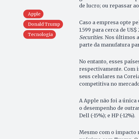
de lucro; ou repassar a
Apple
Caso a empresa opte pel
Donald Trump
1.599 para cerca de US$
Tecnologia
Securities
. Nos últimos 
parte da manufatura par
No entanto, esses paíse
respectivamente. Com i
seus celulares na Corei
competitiva no mercad
A Apple não foi a única 
o desempenho de outras g
Dell (-15%); e HP (-12%).
Mesmo com o impacto ne