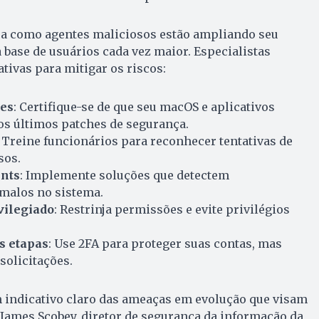
tra como agentes maliciosos estão ampliando seu
 base de usuários cada vez maior. Especialistas
ivas para mitigar os riscos:
res
: Certifique-se de que seu macOS e aplicativos
s últimos patches de segurança.
: Treine funcionários para reconhecer tentativas de
sos.
nts
: Implemente soluções que detectem
alos no sistema.
vilegiado
: Restrinja permissões e evite privilégios
s etapas
: Use 2FA para proteger suas contas, mas
solicitações.
m indicativo claro das ameaças em evolução que visam
James Scobey, diretor de segurança da informação da