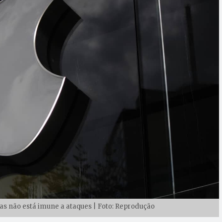
as não está imune a ataques | Foto: Reprodução