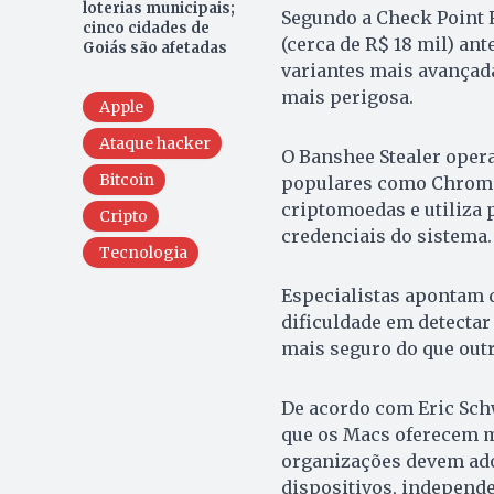
loterias municipais;
Segundo a Check Point 
cinco cidades de
(cerca de R$ 18 mil) ant
Goiás são afetadas
variantes mais avançad
mais perigosa.
Apple
Ataque hacker
O Banshee Stealer oper
Bitcoin
populares como Chrome, 
criptomoedas e utiliza 
Cripto
credenciais do sistema.
Tecnologia
Especialistas apontam 
dificuldade em detecta
mais seguro do que outr
De acordo com Eric Schw
que os Macs oferecem ma
organizações devem ado
dispositivos, independ