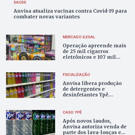
SAÚDE
Anvisa atualiza vacinas contra Covid-19 para
combater novas variantes
MERCADO ILEGAL
Operação apreende mais
de 25 mil cigarros
eletrônicos e 107 mil
maços de cigarro
contrabandeados
FISCALIZAÇÃO
Anvisa libera produção
de detergentes e
desinfetantes Ypê
fabricados em 2026
CASO YPÊ
Após novos laudos,
Anvisa autoriza venda de
parte dos lava-louças e