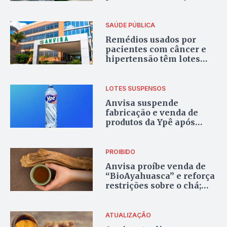
desinfetantes da Ypê
SAÚDE PÚBLICA
Remédios usados por
pacientes com câncer e
hipertensão têm lotes
interditados pela Anvisa;
veja quais são
LOTES SUSPENSOS
Anvisa suspende
fabricação e venda de
produtos da Ypê após
risco de contaminação
PROIBIDO
Anvisa proíbe venda de
“BioAyahuasca” e reforça
restrições sobre o chá;
entenda o motivo
ATUALIZAÇÃO