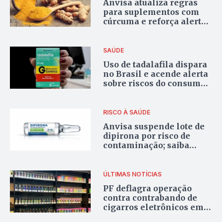
Anvisa atualiza regras
para suplementos com
cúrcuma e reforça alertas
de saúde
SAÚDE
Uso de tadalafila dispara
no Brasil e acende alerta
sobre riscos do consumo
sem indicação médica
RISCO À SAÚDE
Anvisa suspende lote de
dipirona por risco de
contaminação; saiba
quais produtos estão
proibidos
ÚLTIMAS NOTÍCIAS
PF deflagra operação
contra contrabando de
cigarros eletrônicos em
Goiás