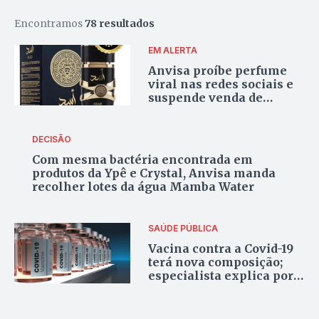
Encontramos
78 resultados
EM ALERTA
Anvisa proíbe perfume
viral nas redes sociais e
suspende venda de
diversos cosméticos; veja
a lista completa
DECISÃO
Com mesma bactéria encontrada em
produtos da Ypê e Crystal, Anvisa manda
recolher lotes da água Mamba Water
SAÚDE PÚBLICA
Vacina contra a Covid-19
terá nova composição;
especialista explica por
que a mudança é
necessária