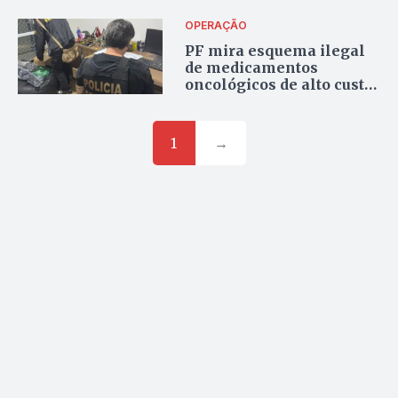
OPERAÇÃO
PF mira esquema ilegal
de medicamentos
oncológicos de alto custo
e cumpre mandados em
Goiás
1
→